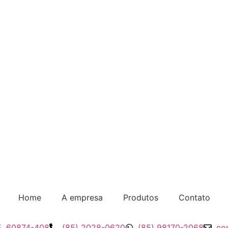
Home
A empresa
Produtos
Contato
CE, 60874-408
(85) 2028-0620
(85) 98170-2068
co