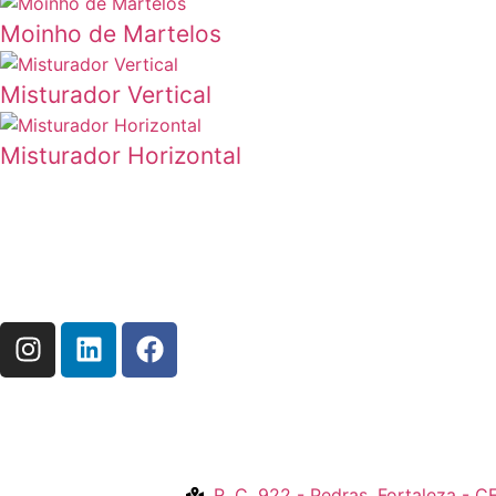
Moinho de Martelos
Misturador Vertical
Misturador Horizontal
(85) 98170-2068
R. C, 922 - Pedras, Fortaleza - 