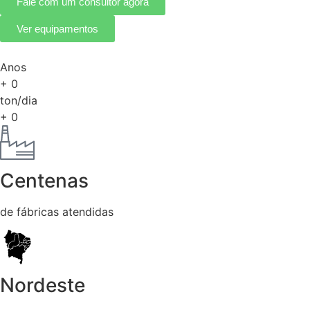
Fale com um consultor agora
Ver equipamentos
Anos
+
0
ton/dia
+
0
Centenas
de fábricas atendidas
Nordeste